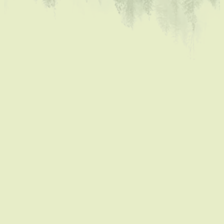
Coaching & teambuilding
Kom terug in contact met je
natuur en boek een verblijf in
de Luysmolen
De Luysmolen
Een uniek verblijf in een authentiek huis, waar
ingekerfde teksten op de oude eiken balken
stukjes geschiedenis vertellen. Rustig gelegen,
omgeven door de natuur: natuurlijk buiten,