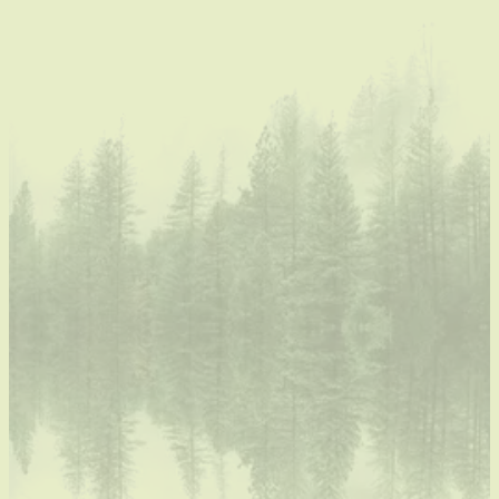
Vakantiewoning
Natuurbeleving
Creatieve workshops door
Puur Helena