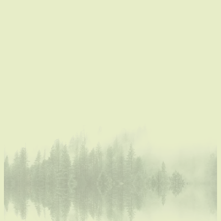
La maison du meunier : un
morceau d'histoire vivante
La maison de vacances située en face du moulin
abritait autrefois les familles des meuniers. Ici, des
textes inscrits dans les poutres de chêne centenaires
racontent des histoires uniques du passé. L'une des
inscriptions fait référence à un incendie survenu au
XVIe siècle. La légende veut que cet incendie soit le
résultat d'une soi-disant lettre de feu des fameux
cavaliers de bouc, une bande de voleurs qui rendaient
la région peu sûre à l'époque. Bien qu'aucun lien entre
l'incendie et la bande n'ait jamais été établi, cette