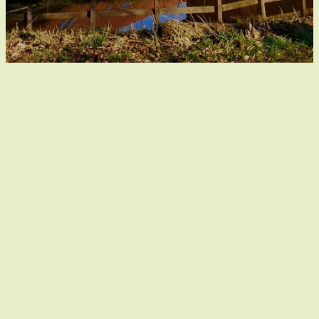
La riche histoire du Voorste
Luysmolen
Le Voorste Luysmolen, situé sur le pittoresque Abeek,
est un moulin à eau dont l'histoire remonte à plus de
cinq siècles. Dès 1515, ce moulin à contre-courant
était mentionné comme moulin à foulon, où l'on
suivait les draps. Au 19e siècle, le moulin a également
été aménagé en moulin à maïs. Le nom « Luys » fait