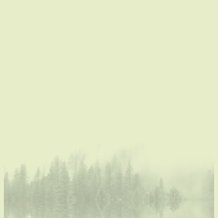
zorgwekkend stijgen. Tegen de avond bereikt het
water het door ons voorop gesteld alarmniveau en
beslissen we de voorraad zandzakken in de
deuropeningen op te stapelen.
Desondanks wordt
het een slapeloze nacht want tegen de ochtend
overstijgt het water de dorpel van keramiekatelier
De zandzakjes vertragen enigszins de
Puur Helena.
insijpeling, maar al snel is het dweilen met de kraan
open...
Redding in Nood
De overvloed heeft ook zijn voordelen. Een echte
"waterpas” is het ideaal instrument om niveaus te
bepalen en een opportuniteit om zwakke plekken en
oorzaak te ontdekken.
Als een waar bouwkundig