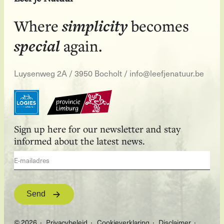
simplicity
Where
becomes
special
again.
Luysenweg 2A / 3950 Bocholt
/
info@leefjenatuur.be
Sign up here for our newsletter and stay
informed about the latest news.
Send
© 2026
Privacybeleid
Cookieverklaring
Disclaimer