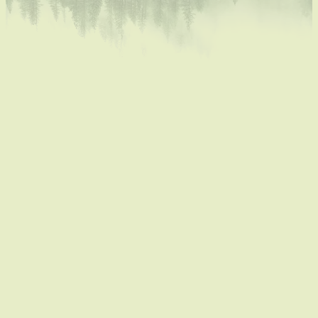
architect heeft een beverfamilie stroomopwaarts de
dijk van de Abeek doorprikt en de
Reppellerbeemden tot een ecologisch waar­devol
Het dier lapt hiermee alle
moeras omgeschapen.
deskundige plannen van studiebureau' s om een
overstromingszone en vistrap te voorzien op de
andere oever aan zijn laars. Het kritieke punt van zijn
ontwerp blijkt dan de doorvoerpijp van de
Waterlossing onder te toegangsweg naar de
watermolen. Door een dam op de Abeek, de
beverpijpen in de dijk en de daardoor toegenomen
stroming op de Lossing, wordt de voorziene opening
te klein en krijgt de buis de toevloed niet meer geslikt.
Water stroomt nu over de straat naar lagergelegen
delen.
Een ca 20 cm hoge grasberm ter hoogte van
de pijp stuwt het water net hoog genoeg om de