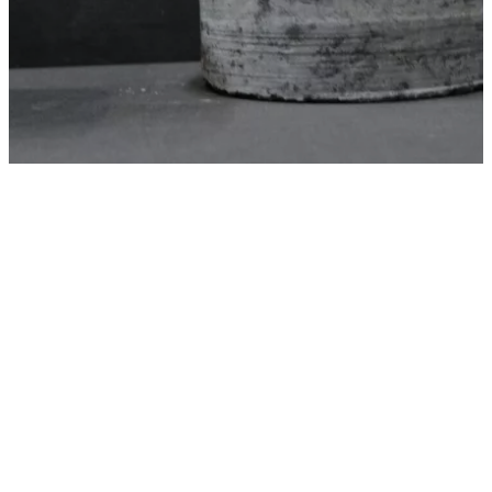
Praktische info
5.12.2026
14:30 - 16:00
De Binkermolen, Bocholt
€ 65 p.p.
Schrijf je in