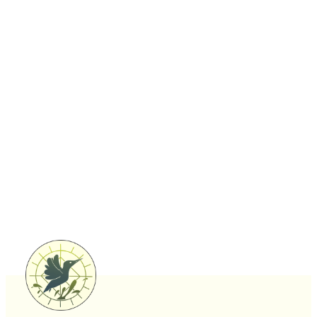
We beseffen het steeds meer: de mens is vervreemd
van de natuur en van zichzelf. Een goede mentale
gezondheid is de nieuwe rijkdom. Moeder natuur biedt
het beste medicijn tegen de kwalen van de
hedendaagse maatschappij. Leef je Natuur biedt
natuurbelevingsactiviteiten aan om je contact met de
natuur en jezelf terug te herstellen.
Bekijk alle activiteiten