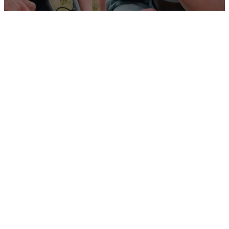
10.08.2026
16.08.2026
Keramiek 4daagse back to
Zomerkamp keramiek en
basic aug '26 (3)
natuurbeleving kids 2
23.08.2026
03.11.2026
Zomerkamp keramiek en
Workshop bloemen in
natuurbeleving jong 2
keramiek herfstvakantie
'26