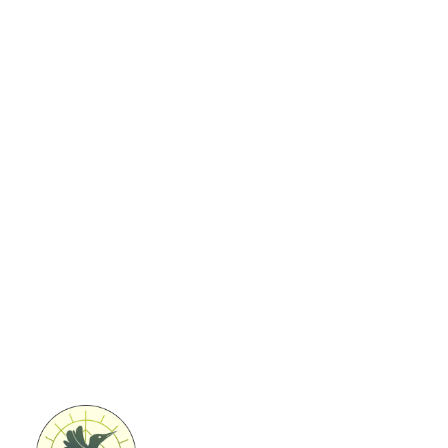
Coaching & teambuilding
We beseffen het steeds meer: de mens is vervreemd
van de natuur en van zichzelf. Een goede mentale
gezondheid is de nieuwe rijkdom. Moeder natuur biedt
het beste medicijn tegen de kwalen van de
hedendaagse maatschappij. Leef je Natuur biedt
natuurbelevingsactiviteiten aan om je contact met de
natuur en jezelf terug te herstellen.
Bekijk alle activiteiten