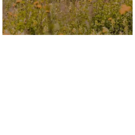
Natuurbeleving
Creatieve workshops door
Puur Helena
Coaching & teambuilding
Trek de natuur in en ontdek de
rijkdom in het Kempenbroek.