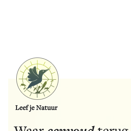
Creatieve workshops door Puur Helena
Coaching & teambuilding
Leef je Natuur
eenvoud
Waar
terug