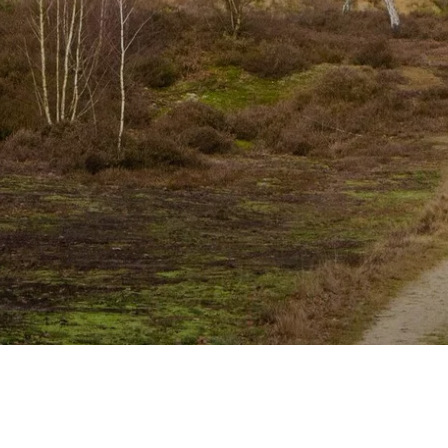
duin van Vlaanderen
 de Oudsberg met stip de hoogste en ook de grootste stuifduin