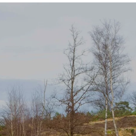
Vakantiewoning
Activiteiten
Agenda
O
Creatieve workshops
Natuurbeleving
Coaching & teambuilding