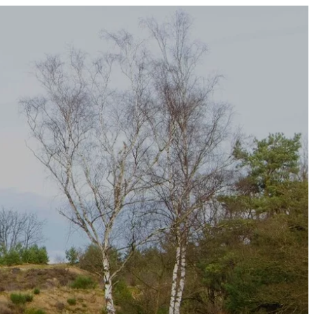
Boek nu onze vakantiewoning
ver ons
Blog
Camping
Contact
NL
FR
EN