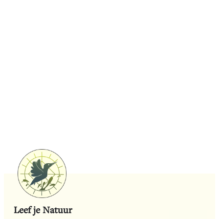
We beseffen het steeds meer: de mens is vervreemd
van de natuur en van zichzelf. Een goede mentale
gezondheid is de nieuwe rijkdom. Moeder natuur biedt
het beste medicijn tegen de kwalen van de
hedendaagse maatschappij. Leef je Natuur biedt
natuurbelevingsactiviteiten aan om je contact met de
natuur en jezelf terug te herstellen.
Bekijk alle activiteiten
Leef je Natuur