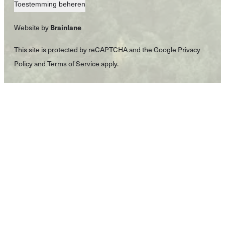
Toestemming beheren
Brainlane
Website by
This site is protected by reCAPTCHA and the Google
Privacy
Policy
and
Terms of Service
apply.