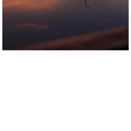
Uitstekend gelegen
Vakantiehuis De Luysmolen in Bocholt ligt centraal in
het Kempenbroek vlak bij de Belgisch Nederlandse
grens. Voor liefhebbers van natuur- fotografie biedt dit
gebied heel wat kansen en opportuniteiten.