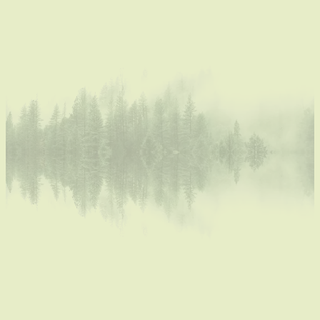
kou hebben gezeten… Fantastisch mooi met die
sneeuw en dat die dagenlang is blijven liggen! Het
was heerlijk om massa's berichtjes te zien
verschijnen over spelen, sleeën, wandelen,.. in de
sneeuw tot zelfs schaatsen toe! Het is zo’n zeldzaam
fenomeen bij ons en daarom genieten we, niet
iedereen, dat weet ik, er extra van! Ik absoluut hoor…
voor mij is een winter zonder vrieskou en sneeuw
geen winter en ik kijk daar telkens hard naar uit. Het
hielp ons het grijsgrauwe landschap en, meer nog, het
sombere gevoel bij de veel te lang durende
coronamaatregelen even te vergeten.
Erg koud in het atelier
In mijn ateljeeke was het erg koud… het vroor er net