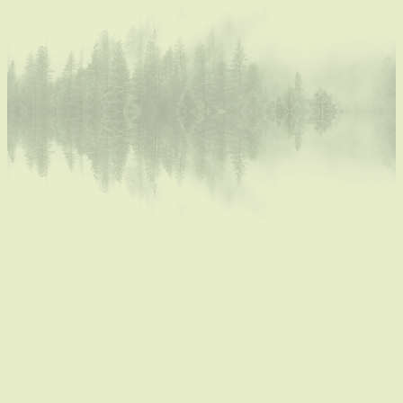
Over heel dit jaar, 2021, dat intussen alweer voorbij is
kan ik een film maken. Ik heb alle materiaal, alleen
niet de tijd =D. Intussen ben ik nog opleidingen gestart
en kampjes en workshops beginnen geven. Ik heb het
toch allemaal wat onderschat.
Nu voel ik echt wel dat ik op de rem moet gaan staan
en er even niets meer bij mag nemen. Moeilijk met dat
enthousiasme... maar echt, hier dient nog zoveel te
gebeuren... Het zou al fijn zijn als de spullen van onze
verhuis een duidelijke plek kregen, hier of elders. We
lopen nog constant van alles te verzetten, om dan
daar weer in de weg te staan.
​"Dat doe ik later wel"... ken je het?