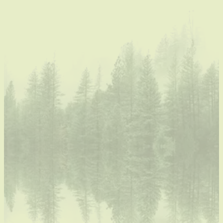
Vakantiewoning
Natuurbeleving
Creatieve workshops door
Puur Helena