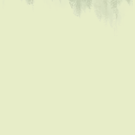
Coaching & teambuilding
Kom terug in contact met je
natuur en boek een verblijf in
de Luysmolen
De Luysmolen
Een uniek verblijf in een authentiek huis, waar
ingekerfde teksten op de oude eiken balken
stukjes geschiedenis vertellen. Rustig gelegen,
omgeven door de natuur: natuurlijk buiten,