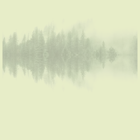
en depressies en hebben hulp nodig van
zorgverleners zoals psychiaters, psychologen en life
coaches. Ze kunnen niet meer mee in de ratrace van
het leven.
Wetenschappelijke studies tonen aan dat
zorgverlening met behulp van en in natuur merkbaar
effectiever kan zijn dan de traditionele
zetelgesprekken op kantoor. De kalmerende en
heilzame werking van natuur is in een aantal
buurlanden al veel verder doorgedrongen en in
sommige landen is ‘natuur op doktersvoorschrift’ een
normale zaak.
Natuurcoaching is een vorm van coaching met de
natuur als decor i.p.v. de klassieke zetel op het bureau
van de coach. De natuurlijke omgeving brengt niet
enkel rust teweeg, maar dient ook als decor en als