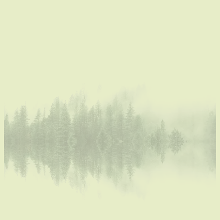
​​L
eren draaien op de draaischijf
In het begin
zijn er veel zaken waar je moet op
letten. Je kan het best vergelijken met de eerste
keer autorijden. Het is zeker zinvol de eerste keer
hands-on begeleid te worden. Eens je de
basisprincipes onder de knie hebt ben je goed
vertrokken, en goed begonnen is half gewonnen!
Ik begeleid jou van stap tot stap zodat je sowieso
een werk hebt waar je fier op kan zijn!
Ik raad aan
de eerste keer 3 uur te voorzien.