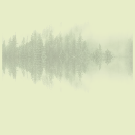
wie al les gevolgd heeft, mag in
mijn atelier tussendoor zelf aan
de slag!
voor het
, 5 beurtenkaart: 90€
20€/3u
boetseren
voor werken aan de
, 5
25€/3u
draaischijf
beurtenkaart: 115 €
Materiaal is aanwezig en mag gebruikt worden;
Alles wordt netjes achter gelaten;
​Klei aan te kopen per kg;
Je kan ook je eigen pak klei aankopen en
gebruiken, stel dat je een andere kleur klei wilt,
of spikkelklei bv;