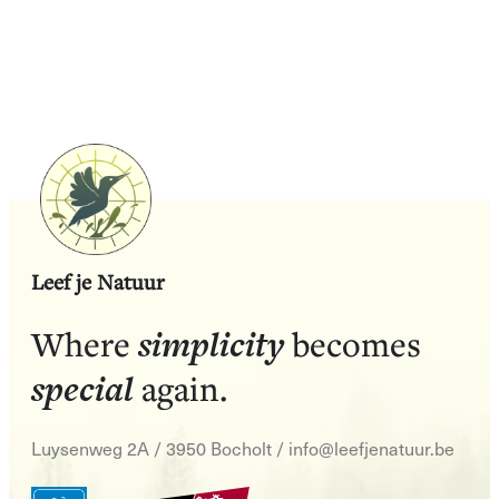
Leef je Natuur
simplicity
Where
becomes
special
again.
Luysenweg 2A / 3950 Bocholt
/
info@leefjenatuur.be