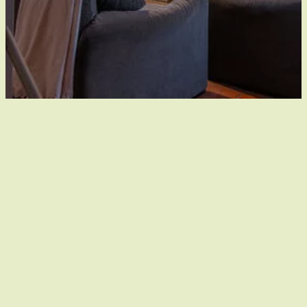
Natuurlijk buiten, natuurlijk
binnen
Beleef de charme van het verleden in een uniek,
authentiek huis waar oude eiken balken verhalen
fluisteren uit lang vervlogen tijden. De Luysmolen is
een viersterren vakantiewoning voor 8 tot 10
personen, gelegen aan het prachtige natuurgebied