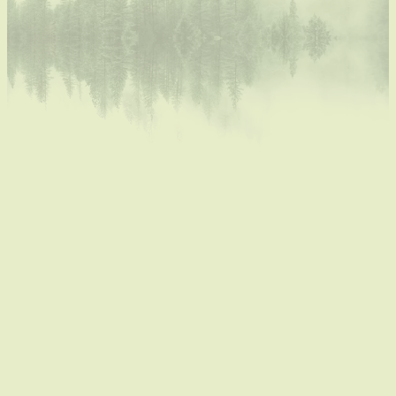
Volledig uitgeruste keuken met koelkast, oven,
microgolfoven, koffiezetapparaat, French
press, waterkoker en uitzicht op de tuin en het
achterliggend natuurgebied
Badkamer met ligbad boven, toilet en 2
lavabo's en haardroger
Aparte douche en toilet beneden
Wasmachine, strijkplank en strijkijzer
Houtkachel voor extra gezelligheid naast de
centrale verwarming
Ruime tuin met tuinmeubilair,
vuurschaal, barbecue en speelnatuur voor de
kinderen
Lekker dichtbij