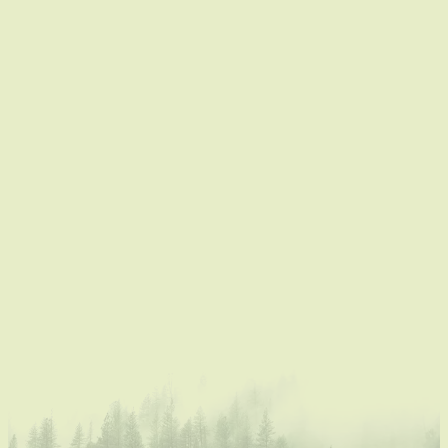
St.-Maartensheide - De Luysen. Hier geniet je in alle
rust van ruimte, natuur en comfort, ver weg van de
drukte, midden in het groen.
Gezellig binnenkomen
De woning is ruim, licht en stijlvol ingericht, met
respect voor het originele karakter. Je vindt er onder
andere:
4 slaapkamers (2 kamers
met tweepersoonsbed, 1 kamer met 2 gewone
bedden en 1 twijfelaar en een babybedje, en 1
kamer met 2 eenpersoonsbedden)
Extra slaapzetel voor een 10 de persoon op de
mezzanine
Een kinderstoel is beschikbaar