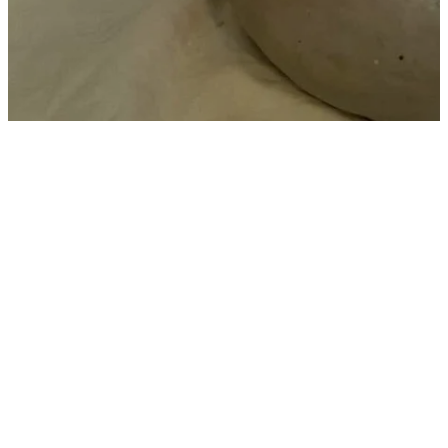
Praktische info
5.11.2026
14:00 - 16:30
De Binkermolen, Bocholt
€ 50 p.p.
Nog 4 plaats(en)
Schrijf je in