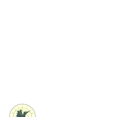
Coaching & teambuilding
We beseffen het steeds meer: de mens is vervreemd
van de natuur en van zichzelf. Een goede mentale
gezondheid is de nieuwe rijkdom. Moeder natuur biedt
het beste medicijn tegen de kwalen van de
hedendaagse maatschappij. Leef je Natuur biedt
natuurbelevingsactiviteiten aan om je contact met de
natuur en jezelf terug te herstellen.
Bekijk alle activiteiten