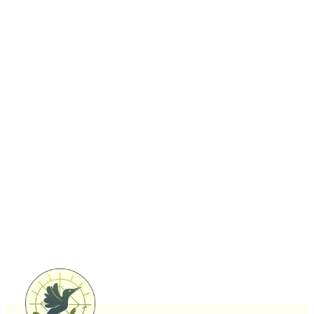
Coaching & teambuilding
We beseffen het steeds meer: de mens is vervreemd
van de natuur en van zichzelf. Een goede mentale
gezondheid is de nieuwe rijkdom. Moeder natuur biedt
het beste medicijn tegen de kwalen van de
hedendaagse maatschappij. Leef je Natuur biedt
natuurbelevingsactiviteiten aan om je contact met de
natuur en jezelf terug te herstellen.
Bekijk alle activiteiten