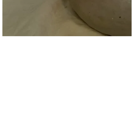
Praktische info
5.11.2026
14:00 - 16:30
De Binkermolen, Bocholt
€ 50 p.p.
Nog 4 plaats(en)
Schrijf je in