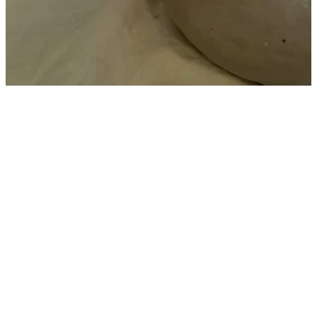
Praktische info
5.11.2026
14:00 - 16:30
De Binkermolen, Bocholt
€ 50 p.p.
Nog 4 plaats(en)
Schrijf je in