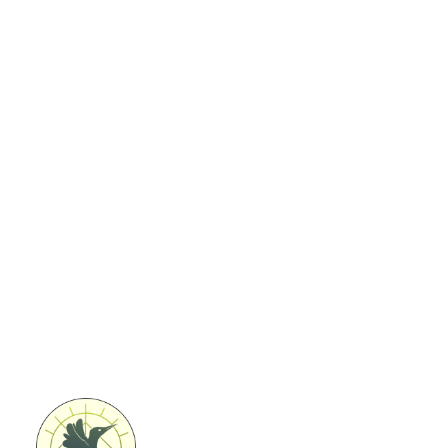
Coaching & teambuilding
We beseffen het steeds meer: de mens is vervreemd
van de natuur en van zichzelf. Een goede mentale
gezondheid is de nieuwe rijkdom. Moeder natuur biedt
het beste medicijn tegen de kwalen van de
hedendaagse maatschappij. Leef je Natuur biedt
natuurbelevingsactiviteiten aan om je contact met de
natuur en jezelf terug te herstellen.
Bekijk alle activiteiten